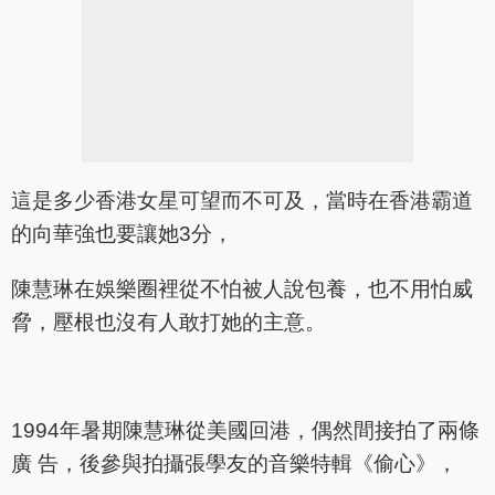
這是多少香港女星可望而不可及，當時在香港霸道
的向華強也要讓她3分，
陳慧琳在娛樂圈裡從不怕被人說包養，也不用怕威
脅，壓根也沒有人敢打她的主意。
1994年暑期陳慧琳從美國回港，偶然間接拍了兩條
廣 告，後參與拍攝張學友的音樂特輯《偷心》，