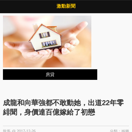
Copyright © 2026 ·
激動新聞
·
隱私權政策
激動新聞
房貸
成龍和向華強都不敢動她，出道22年零
緋聞，身價達百億嫁給了初戀
龍馬
@
2017-12-26
分類：
娛樂