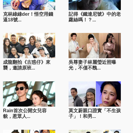
克林綠綠der！悟空用錢
記得《鐵達尼號》中的老
逼18號...
蘿絲嗎！？...
成龍翻拍《古惑仔》來
吳尊妻子林麗瑩近照曝
襲，邀請原班...
光，不僅不醜...
Rain首次公開女兒容
莫文蔚親口證實「不生孩
貌，惹眾人...
子」！和男...