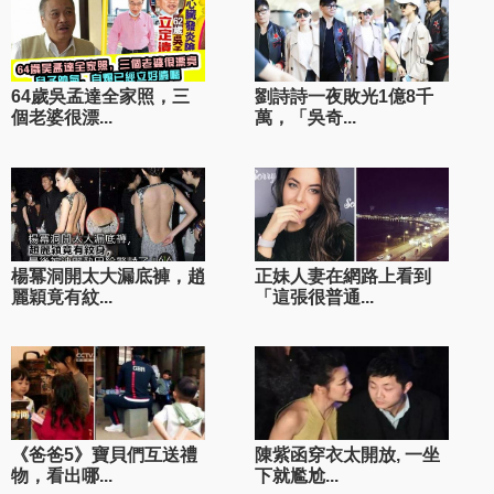
64歲吳孟達全家照，三
劉詩詩一夜敗光1億8千
個老婆很漂...
萬，「吳奇...
楊冪洞開太大漏底褲，趙
正妹人妻在網路上看到
麗穎竟有紋...
「這張很普通...
《爸爸5》寶貝們互送禮
陳紫函穿衣太開放, 一坐
物，看出哪...
下就尷尬...