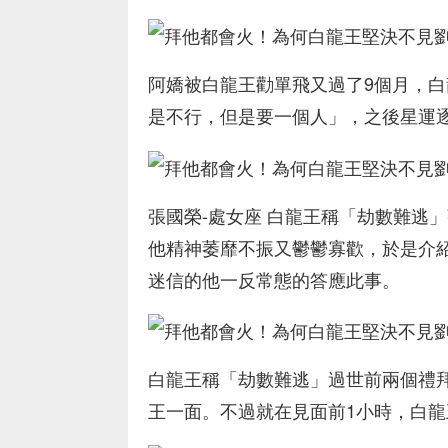
阿嬌被白龍王勸單飛又過了9個月，白
是不行，但是要一個人」，之後星運
張國榮-處女座 白龍王稱「劫數難逃
他精神萎靡不振又鬱鬱寡歡，於是介
迷信的他一反常態的答應此事。
白龍王稱「劫數難逃」過世前兩個禮
王一面。不過就在見面前1小時，白