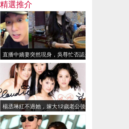
精選推介
直播中嬌妻突然現身，吳尊忙否認是尊嫂，Neinei
楊丞琳紅不過她，嫁大12歲老公後，剛剖完又懷孕，