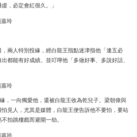
謙虛，必定會紅很久。」
日，兩人特別投緣，經白龍王指點迷津指他「逢五必
推出都能有好成績。並叮嚀他「多做好事、多說好話、
投緣，一向獨愛他，還被白龍王收為乾兒子。梁朝偉與
很怕見人，尤其是媒體，白龍王便告訴他不要怕，要站
點不拍跳樓戲而避開一劫。