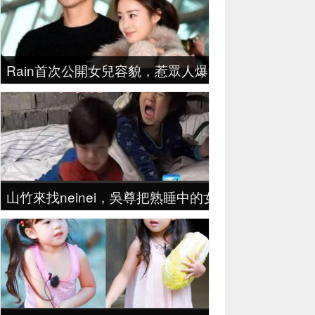
Rain首次公開女兒容貌，惹眾人爆笑，網友:不愧是
山竹來找neinei，吳尊把熟睡中的女兒叫醒，尊重