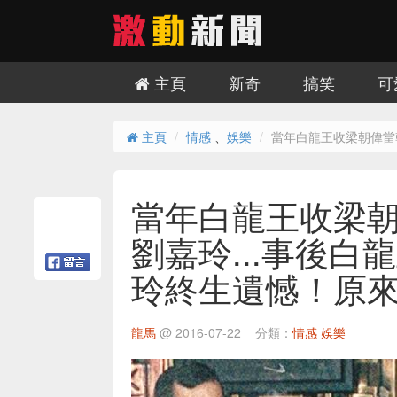
主頁
新奇
搞笑
可
主頁
情感
、
娛樂
當年白龍王收梁朝偉當
當年白龍王收梁
劉嘉玲...事後
玲終生遺憾！原來
龍馬
@
2016-07-22
分類：
情感
娛樂