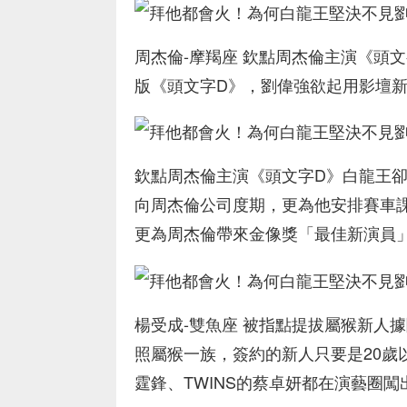
周杰倫-摩羯座 欽點周杰倫主演《頭
版《頭文字D》，劉偉強欲起用影壇新丁
欽點周杰倫主演《頭文字D》白龍王
向周杰倫公司度期，更為他安排賽車
更為周杰倫帶來金像獎「最佳新演員
楊受成-雙魚座 被指點提拔屬猴新人
照屬猴一族，簽約的新人只要是20歲
霆鋒、TWINS的蔡卓妍都在演藝圈闖