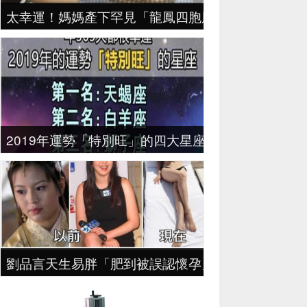
太幸運！媽媽產下罕見「龍鳳四胞胎」，70萬分之
2019年運勢「特別旺」的四大星座，天蠍座每一天
劉品言天生易胖「肥到被誤認懷孕」！8年來「減肥