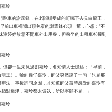
酷愛開跑車的謝霆鋒，在老闆楊受成的叮囑下去見白龍王，
讓早前出車禍鬧出頂包案的謝霆鋒心頭一驚，心想："不
妹妹謝婷婷故意不開車外出用餐，但乘坐的出租車卻撞到
偉，但卻一生未見過劉嘉玲，名知情人士憶述：「早前，
白龍王）。輪到偉仔嘉玲，師父突然說了一句『只見那
沒辦法。事後詢問原因，才知道師父當時感受到嘉玲有
他指點迷津，嘉玲都太偏執，所以寧願不見。」