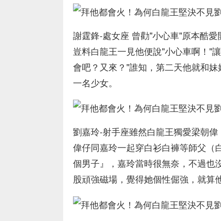
謝霆鋒-處女座 曾勸"小心車"原本
豈料白龍王一見他便說"小心車啊！"
會吧？又來？"誰知，第二天他就和
一名少女。
劉嘉玲-射手座雖然白龍王獨愛梁朝
偉仔同嘉玲一起穿白衫白褲等師父（
個男子』，嘉玲當時很無奈，不過也
股頑強磁場，覺得她個性倔強，就算