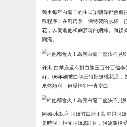
幾乎每年白龍王的生日梁朝偉都會前
殊程序：在廚房拿一個特製的水杯，
花，以促進他和劉嘉玲的姻緣。而後
圓滿。
舒淇-白羊座還有對白龍王百分百信
好。06年她被白龍王狠批無桃花運，
果然順利，但愛情卻一直空白。
阿嬌-水瓶座 阿嬌被白龍王勸單飛阿
是時候」拒見阿嬌;隔1月，阿嬌隨楊