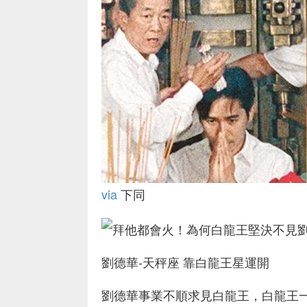
via
下同
劉德華-天秤座 靠白龍王星運開
劉德華事業不順求見白龍王，白龍王