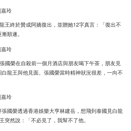
龍王終於贊成阿嬌復出，並贈她12字真言：「復出不
逐漸順遂。
」張國榮在自殺前一個月酒店與朋友喝下午茶，朋友見
紹白龍王與他見面。張國榮當時精神狀況很差，一向不
拜張國榮透過香港娛樂大亨林建岳，想飛到泰國見白龍
龍王突然說：「不必見了，我幫不了他。