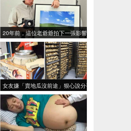
20年前，這位老爺爺拍下一張影響10億人的照片，
女友嫌「賣地瓜沒前途」狠心說分手，地瓜哥拼4年