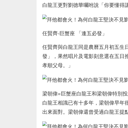
白龍王更對劉德華囑咐說「你要懂得
任賢齊-巨蟹座 「逢五必發」
任賢齊與白龍王同是農曆五月初五生
發」，果然唱片及電影刻意選在五日
孝順父母。」
梁朝偉=巨蟹座白龍王和梁朝偉特別
白龍王相識已有十多年，梁朝偉早年
出來面對。梁朝偉還曾受過白龍王提