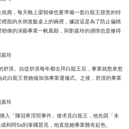
往祝壽，每天晚上梁朝偉也要準備一套白龍王授意的特
把裡面的水倒進飯桌上的碗裡，據說這是為了防止偏桃
梁朝偉的演藝事業一帆風順，與劉嘉玲的感情也是修得
奉的舒淇。自從舒淇每年都去拜白龍王后，事業就愈來愈
為此白龍王替她做加強事業運儀式。之後，舒淇的事業
嬌捲入「陳冠希淫照事件」後求見白龍王，他先因「未
受成和阿Sa到泰國晉見，他直批她事業難有起色。