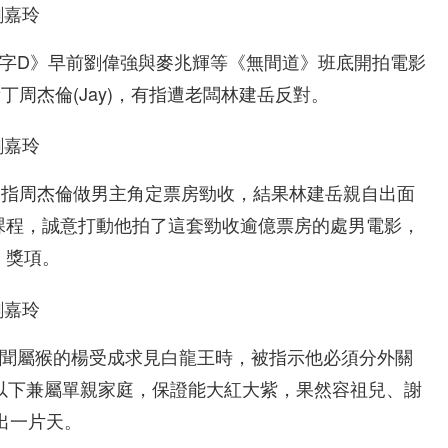
文字D》早前劉偉強與麥兆輝等《無間道》班底開拍電影
周杰倫(Jay)，有指遭老闆林建岳反對。
卻指周杰倫做男主角定票房勁收，結果林建岳親自出面
課程，誠意打動他拍了這套勁收逾億票房的處男電影，
」獎項。
據聞屬猴的楊受成求見白龍王時，被指示他必須分外關
以下兼屬單親家庭，保證能大紅大紫，果然容祖兒、謝
出一片天。