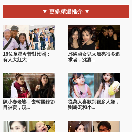
▼ 更多精選推介 ▼
18位童星今昔對比照：
邱淑貞女兒太漂亮很多追
有人大紅大...
求者，沈嘉...
陳小春老婆，去韓國錄節
從萬人喜歡到很多人嫌，
目被耍，現...
劉畊宏和小...