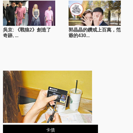
吳京: 《戰狼2》創造了
郭晶晶的鑽戒上百萬，笵
奇跡, ...
爺的430...
卡債