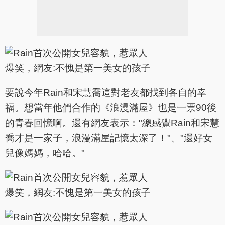
要說今年Rain和宋慧喬這對老友都找到各自的幸
福。想當年他們合作的《浪漫滿屋》也是一票90後
的青春回憶啊。還有網友表示："總感覺Rain和宋慧
喬才是一家子，浪漫滿屋記憶太深了！"、"還好女
兒像媽媽，哈哈。"