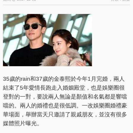
35歲的rain和37歲的金泰熙於今年1月完婚，兩人
結束了5年愛情長跑走入婚姻殿堂，也是娛樂圈很
登對的一對，要說兩人無論是顏值和名氣都是響噹
噹的。兩人的婚禮也是很低調。一改娛樂圈婚禮豪
華場面，舉辦當天只邀請了親戚朋友，並沒有很多
媒體照片曝光。