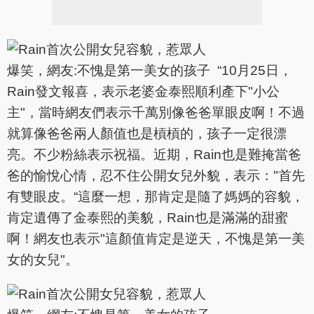
“10月25日，
Rain發文報喜，表示老婆金泰熙順利產下"小公
主"，當時網友們表示千萬別像爸爸單眼皮啊！不過
就算像爸爸兩人顏值也是槓槓的，孩子一定很漂
亮。不少粉絲表示祝福。近期，Rain也是難掩當爸
爸的愉悅心情，忍不住公開女兒外貌，表示："首先
有雙眼皮。“這麼一想，那肯定是隨了媽媽的容貌，
肯定遺傳了金泰熙的美貌，Rain也是滿滿的甜蜜
啊！網友也表示"這顏值肯定是逆天，不愧是第一美
女的女兒"。