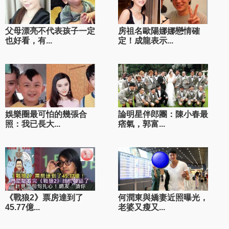
父母漂亮不代表孩子一定
房祖名歐陽娜娜戀情確
也好看，有...
定！成龍表示...
娛樂圈最可怕的幾張合
論明星伴郎團：陳小春最
照：我已長大...
痞氣，郭富...
《戰狼2》票房達到了
何潤東與嬌妻近照曝光，
45.77億...
老婆又瘦又...