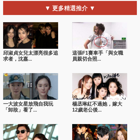
▼ 更多精選推介 ▼
邱淑貞女兒太漂亮很多追
這張F1賽車手「與女職
求者，沈嘉...
員親切合照...
一大波女星放飛自我玩
楊丞琳紅不過她，嫁大
「卸妝」看了...
12歲老公後...