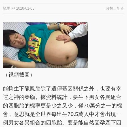
龍馬
@
2018-01-03
分類：
新奇
（視頻截圖）
能夠生下龍鳳胎除了遺傳基因關係之外，也要有幸
運之神的眷顧。據資料統計，要生下男女各異組合
的四胞胎的機率更是少之又少，僅70萬分之一的機
會，意思就是全世界每出生70.5萬人中才會出現一
例男女各異組合的四胞胎。要是能自然受孕產下四