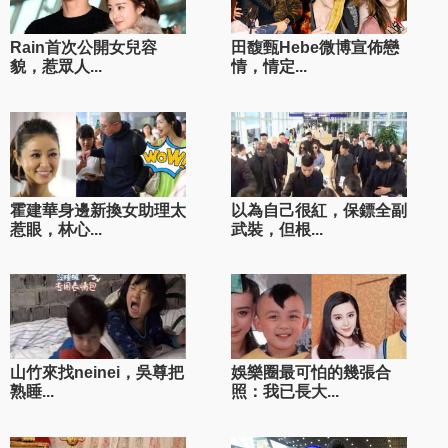
Rain首次公開女兒容
田馥甄Hebe微博宣佈戀
貌，惹眾人...
情，情定...
霍建華身邊新換女助理太
以為自己很紅，保鏢全副
惹眼，林心...
武裝，但根...
山竹來找neinei，吳尊把
娛樂圈最可怕的幾張合
熟睡...
照：我已長大...