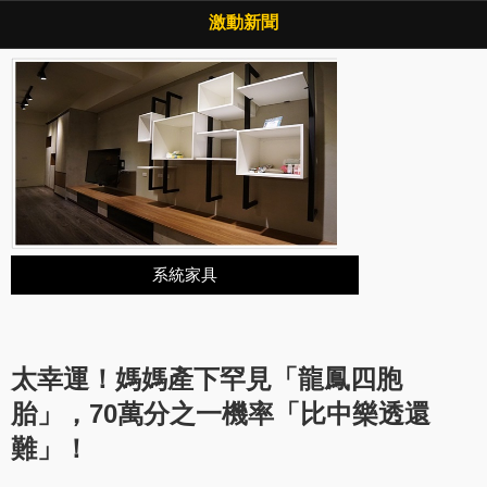
Copyright © 2026 ·
激動新聞
·
隱私權政策
激動新聞
系統家具
太幸運！媽媽產下罕見「龍鳳四胞
胎」，70萬分之一機率「比中樂透還
難」！