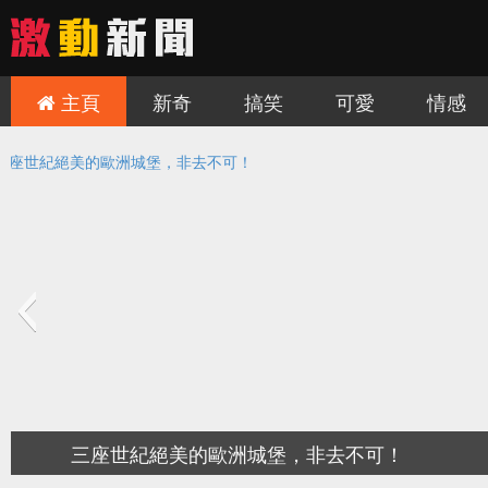
主頁
新奇
搞笑
可愛
情感
慎入！讓人難毛骨悚然的三個旅遊景點