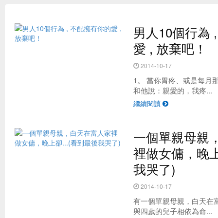
男人10個行為 
愛 , 放棄吧！
2014-10-17
1。 當你胃疼、或是每月
和他說：親愛的，我疼...
繼續閱讀
台灣最夯的野餐地點 原來是這！？
一個單親母親
裡做女傭，晚上卻
我哭了)
2014-10-17
有一個單親母親，白天在
與四歲的兒子相依為命...