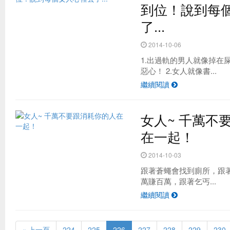
到位！說到每
了...
2014-10-06
1.出過軌的男人就像掉在
惡心！ 2.女人就像書...
繼續閱讀
女人~ 千萬不
在一起！
2014-10-03
跟著蒼蠅會找到廁所，跟
萬賺百萬，跟著乞丐...
繼續閱讀
« 上一頁
224
225
226
227
228
229
230