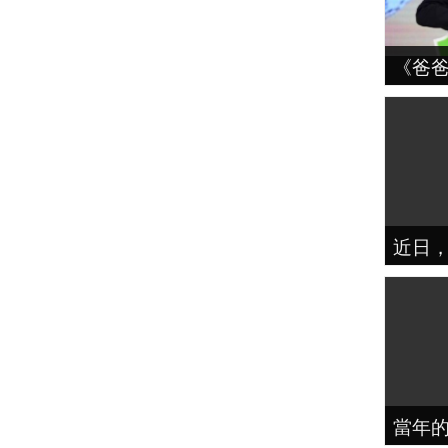
《爸
近日
當年