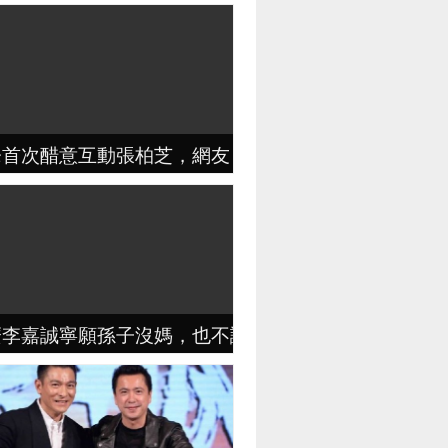
鋒首次醋意互動張柏芝，網友：那麼重視孩子媽？幹嘛
麼李嘉誠寧願孫子沒媽，也不讓梁洛施進門？原因出乎