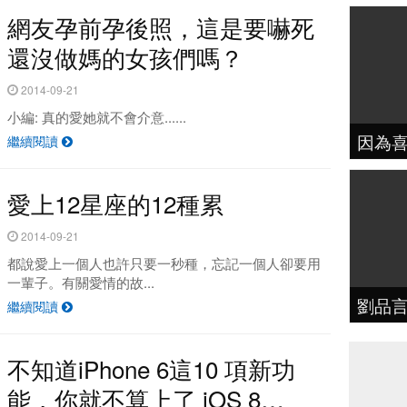
網友孕前孕後照，這是要嚇死
還沒做媽的女孩們嗎？
2014-09-21
小編: 真的愛她就不會介意......
因為喜
繼續閱讀
愛上12星座的12種累
2014-09-21
都說愛上一個人也許只要一秒種，忘記一個人卻要用
一輩子。有關愛情的故...
劉品
繼續閱讀
不知道iPhone 6這10 項新功
能，你就不算上了 iOS 8…