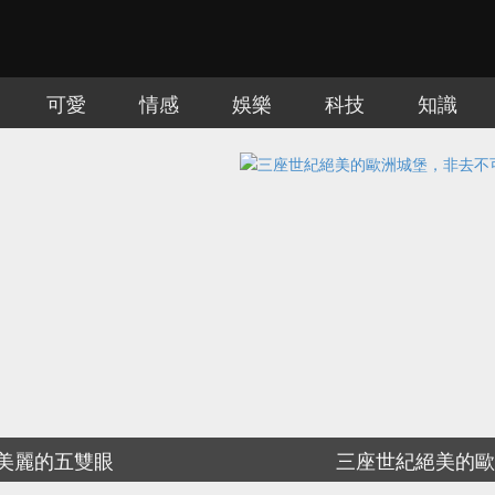
可愛
情感
娛樂
科技
知識
慎入！讓人難毛骨悚然的三個旅遊景點