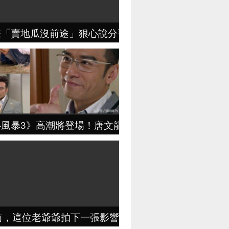
嫌「賣地瓜沒前途」狠心說分手，地瓜哥拼4年翻身「月
心風暴3》高潮將登場！唐文龍跟陳敏之偷情是為了報
前，這位老爺爺拍下一張影響10億人的照片，如今又