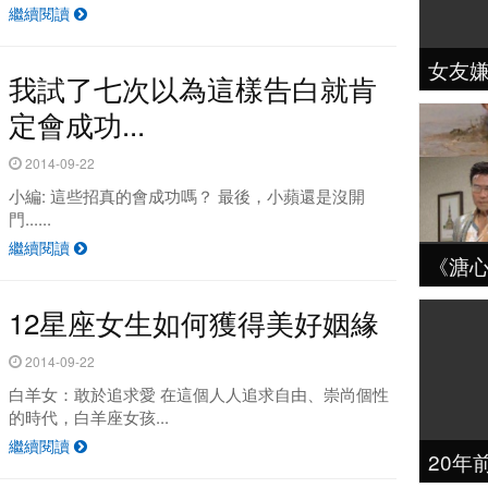
繼續閱讀
女友
我試了七次以為這樣告白就肯
定會成功...
2014-09-22
小編: 這些招真的會成功嗎？ 最後，小蘋還是沒開
門......
繼續閱讀
《溏
12星座女生如何獲得美好姻緣
2014-09-22
白羊女：敢於追求愛 在這個人人追求自由、崇尚個性
的時代，白羊座女孩...
繼續閱讀
20年