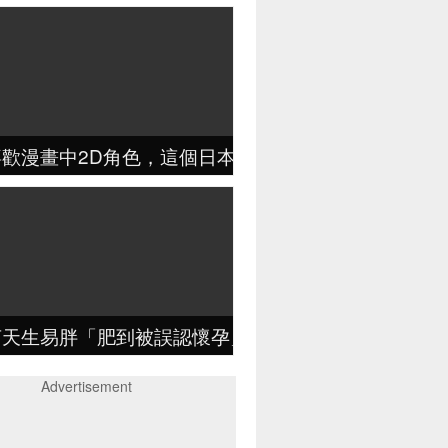
歡漫畫中2D角色，這個日本妹子對自己臉瘋狂改造，
言天生易胖「肥到被誤認懷孕」！8年來「減肥搞錯方向
Advertisement