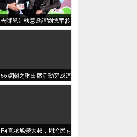
爸去哪兒》執意邀請劉德華參加，華仔開價 …
，55歲關之琳出席活動穿成這樣，網友：眼看衣服就要
的F4言承旭變大叔，周渝民有妻有女有事業，而他卻落