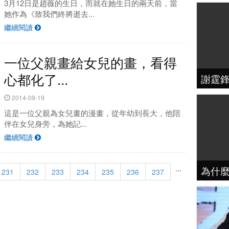
3月12日是趙薇的生日，而就在她生日的兩天前，當
她作為《致我們終將逝去...
繼續閱讀
一位父親畫給女兒的畫，看得
心都化了...
謝霆
2014-09-19
這是一位父親為女兒畫的漫畫，從年幼到長大，他陪
伴在女兒身旁，為她記...
繼續閱讀
...
為什
231
232
233
234
235
236
237