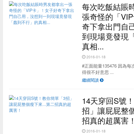
每次吃飯結賬
張奇怪的「VI
奇下拿出門自
到現場竟發現
真相...
2016-01-18
‪#‎正面能量135476‬ 
得很不好意思 ...
繼續閱讀
14天穿回S號
招」讓屁屁整個
招真的超厲害
2016-01-18