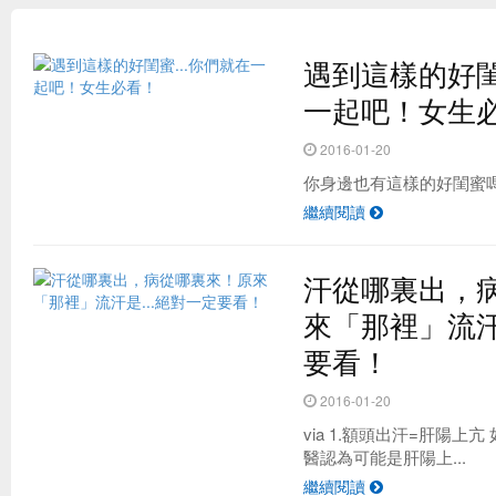
遇到這樣的好閨
一起吧！女生
2016-01-20
你身邊也有這樣的好閨蜜嗎？ v
繼續閱讀
汗從哪裏出，
台灣最夯的野餐地點 原來是這！？
來「那裡」流汗
要看！
2016-01-20
via 1.額頭出汗=肝陽上
醫認為可能是肝陽上...
繼續閱讀