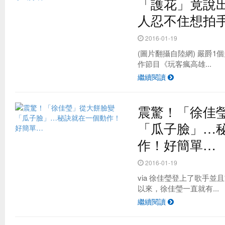
「護花」竟說
人忍不住想拍
2016-01-19
(圖片翻攝自陸網) 嚴爵1
作節目《玩客瘋高雄...
繼續閱讀
震驚！「徐佳
「瓜子臉」…
作！好簡單…
2016-01-19
via 徐佳瑩登上了歌手
以來，徐佳瑩一直就有...
繼續閱讀