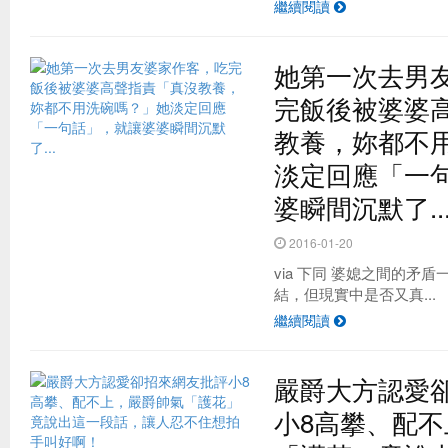
繼續閱讀
她第一次去男
完飯後被婆婆
教養，妳都不
淡定回應「一
婆瞬間沉默了..
2016-01-20
via 下同 婆媳之間的矛
結，但現實中是否又真...
繼續閱讀
嚴爵大方認愛
小8高攀、配