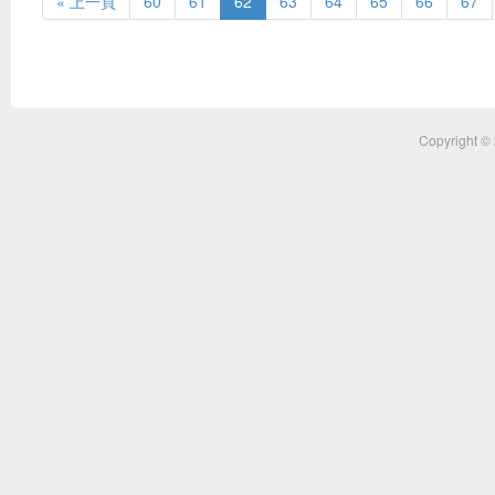
« 上一頁
60
61
62
63
64
65
66
67
Copyright ©