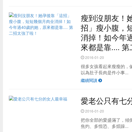
瘦到沒朋友！
招」瘦小腹，
消掉！如今年過
來都是靠....
2016-01-20
很多女孩看起來瘦瘦的，
以為肚子長肉是件小事...
繼續閱讀
愛老公只有七
2016-01-20
把你全部的愛盛滿了，傾
焦灼、多惶恐、多煩躁...