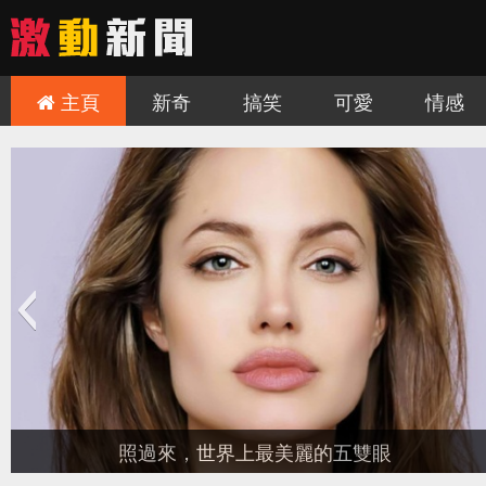
主頁
新奇
搞笑
可愛
情感
可！
慎入！讓人難毛骨悚然的三個