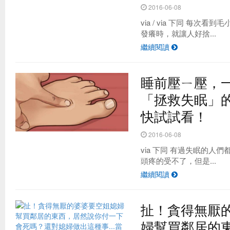
2016-06-08
via / via 下同 每次
發癢時，就讓人好捨...
繼續閱讀
睡前壓ㄧ壓，
「拯救失眠」
快試試看！
2016-06-08
via 下同 有過失眠的人
頭疼的受不了，但是...
繼續閱讀
扯！貪得無厭
婦幫買鄰居的