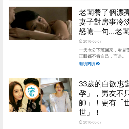
老闆養了個漂
妻子對房事冷
怒嗆一句...老
2016-06-07
一天老公下班回來，看見
正眼都不看自己，而是...
繼續閱讀
33歲的白歆惠
孕」，男友不
帥」！更有「
世」！
2016-06-07