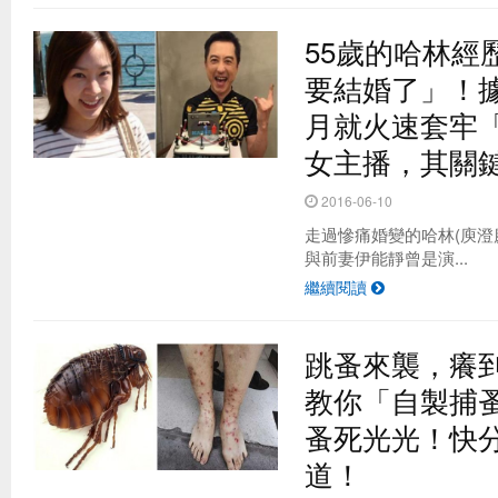
55歲的哈林經
要結婚了」！
月就火速套牢「
女主播，其關鍵就
2016-06-10
走過慘痛婚變的哈林(庾澄
與前妻伊能靜曾是演...
繼續閱讀
跳蚤來襲，癢
教你「自製捕
蚤死光光！快
道！