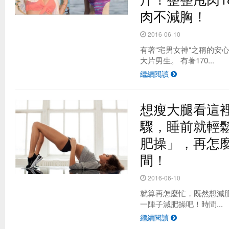
肉不減胸！
2016-06-10
有著“宅男女神“之稱的安
大片男生。 有著170...
繼續閱讀
想瘦大腿看這
驟，睡前就輕
肥操」，再怎
間！
2016-06-10
就算再怎麼忙，既然想減
一陣子減肥操吧！時間...
繼續閱讀