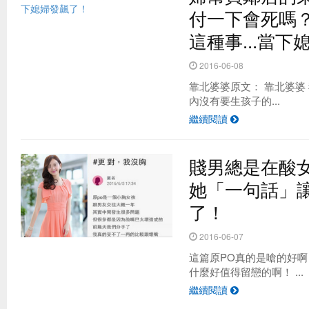
付一下會死嗎
這種事...當
2016-06-08
靠北婆婆原文： 靠北婆婆
內沒有要生孩子的...
繼續閱讀
賤男總是在酸
她「一句話」
了！
2016-06-07
這篇原PO真的是嗆的好啊
什麼好值得留戀的啊！ ...
繼續閱讀