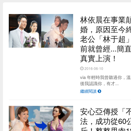
林依晨在事業
婚，原因至今終
老公「林于超
前就曾經...
真實上演！
2016-06-10
via 年輕時我曾聽過你，
台灣最夯的野餐地點 原來是這！？
後我認識你，有才...
繼續閱讀
安心亞傳授「
法，成功從60
斤！整整甩肉1