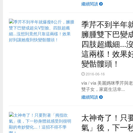
繼續閱讀
季芹不到半年
臃腫雙下巴變
四肢超纖細..
這兩樣！效果
變骷髏頭！
2016-06-16
via / via 美麗媽咪季
雙子女，家庭生活幸...
繼續閱讀
太神奇了！只
氣」後，下一