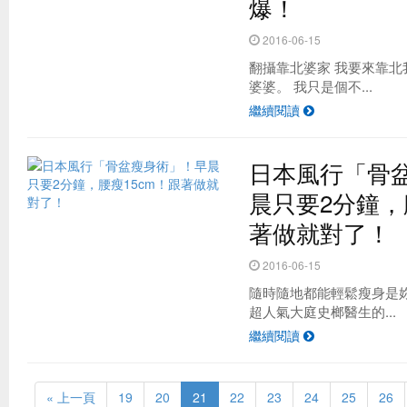
爆！
2016-06-15
翻攝靠北婆家 我要來靠
婆婆。 我只是個不...
繼續閱讀
日本風行「骨
晨只要2分鐘，
著做就對了！
2016-06-15
隨時隨地都能輕鬆瘦身是
超人氣大庭史榔醫生的...
繼續閱讀
« 上一頁
19
20
21
22
23
24
25
26