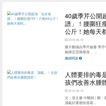
40歲季芹公開
譜」！腰圍狂瘦
公斤！她每天
2016-06-16
圖片翻攝自季芹臉書 季
她痛定思痛瘦身， ...
繼續閱讀
台灣最夯的野餐地點 原來是這！？
人體要排的毒
孩們改善水腫
2016-06-16
文：張文馨 中醫師 | 圖
濕氣好重都快發霉...