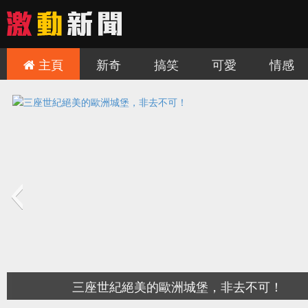
主頁
新奇
搞笑
可愛
情感
慎入！讓人難毛骨悚然的三個旅遊景點