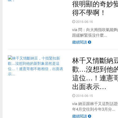
很明顯的奇妙變
得不學啊！
2016-06-16
via 問：向大拇指吹氣能
跟緩解緊張沒什麼...
繼續閱讀
林千又情斷納
歡…沒想到他
這位…！連憲
出面表示…
2016-06-15
via 納豆跟林千又這對
年4月交往到今年3月分...
繼續閱讀