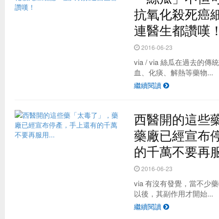
抗氧化殺死癌
連醫生都讚嘆
2016-06-23
via / via 絲瓜在過
血、化痰、解熱等藥物...
繼續閱讀
西醫開的這些
藥廠已經宣布
的千萬不要再服用
2016-06-23
via 有沒有發覺，當不
以後，其副作用才開始...
繼續閱讀