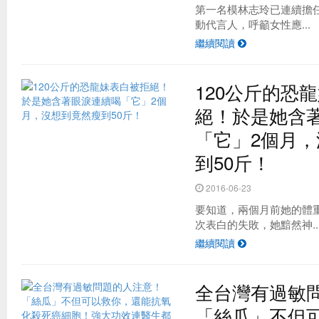
第一名模林志玲已連續擔任
動代言人，呼籲女性應...
繼續閱讀
120公斤的恐
絕！於是她含
「它」2個月
到50斤！
2016-06-23
要知道，兩個月前她的體重
次表白的失敗，她黯然神..
繼續閱讀
全台灣有過敏
「絲瓜」不但