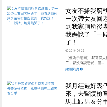
女友不嫌我窮
一次帶女友回
到我家廁所後
我媽說了「一
了！
2016-06-22
（僅為示意圖） 我這個人
了，都沒有談戀愛，儘...
繼續閱讀
我月經過好幾
來，去醫院檢
馬上跟男友分