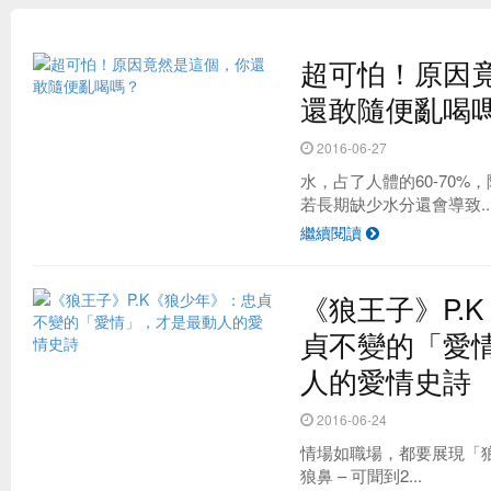
超可怕！原因
還敢隨便亂喝
2016-06-27
水，占了人體的60-70
若長期缺少水分還會導致..
繼續閱讀
台灣最夯的野餐地點 原來是這！？
《狼王子》P.
貞不變的「愛
人的愛情史詩
2016-06-24
情場如職場，都要展現「狼
狼鼻 – 可聞到2...