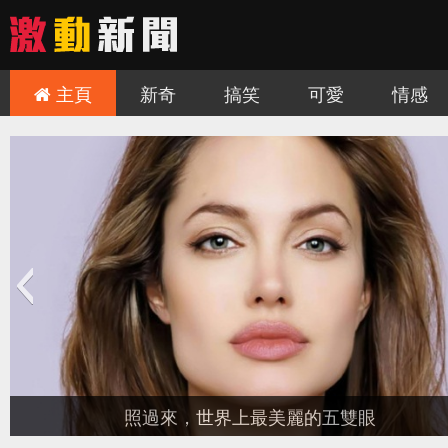
主頁
新奇
搞笑
可愛
情感
座世紀絕美的歐洲城堡，非去不可！