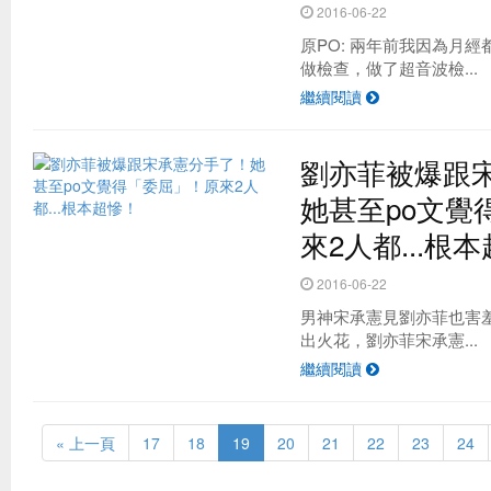
2016-06-22
原PO: 兩年前我因為月
做檢查，做了超音波檢...
繼續閱讀
劉亦菲被爆跟
她甚至po文覺
來2人都...根
2016-06-22
男神宋承憲見劉亦菲也害
出火花，劉亦菲宋承憲...
繼續閱讀
« 上一頁
17
18
19
20
21
22
23
24