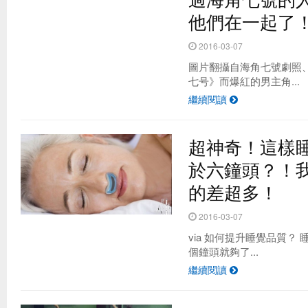
他們在一起了
2016-03-07
圖片翻攝自海角七號劇照、
七号》而爆紅的男主角...
繼續閱讀
超神奇！這樣
於六鐘頭？！
的差超多！
2016-03-07
via 如何提升睡覺品質？ 
個鐘頭就夠了...
繼續閱讀