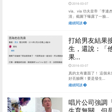
2016-03-07
via、via 功夫皇帝「
清」截圖下曝露了一臉...
繼續閱讀
打給男友結果
生，還說：「
果...
2016-03-07
真的太有畫面了！ 這個
好丟臉啊！要是發生...
繼續閱讀
唱片公司強調
生育無關，但