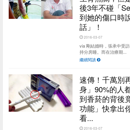
後3年不碰「Se
到她的傷口時
話」！
2016-03-07
via 剛結婚時，張承中
持分房睡。而在治療期...
繼續閱讀
速傳！千萬別
身」90%的人
到香菸的背後
功能」快拿出
看...
2016-03-07