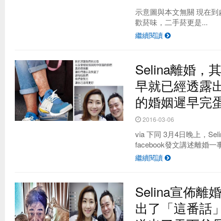
示意圖與本文無關 現在
歡菸味，二手菸更是...
繼續閱讀
Selina離婚
早就已經透露
的婚姻遲早完蛋.
2016-03-06
via 下同 3月4日晚上，Se
facebook發文講述離婚一事
繼續閱讀
Selina宣佈
出了「這番話」