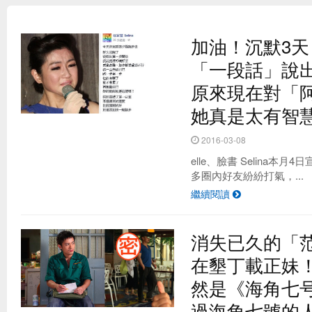
加油！沉默3天，
「一段話」說出
原來現在對「阿
她真是太有智
2016-03-08
elle、臉書 Selina本
多圈內好友紛紛打氣，...
台灣最夯的野餐地點 原來是這！？
繼續閱讀
消失已久的「
在墾丁載正妹
然是《海角七号》
過海角七號的