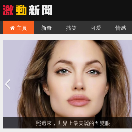
主頁
新奇
搞笑
可愛
情感
非去不可！
慎入！讓人難毛骨悚然