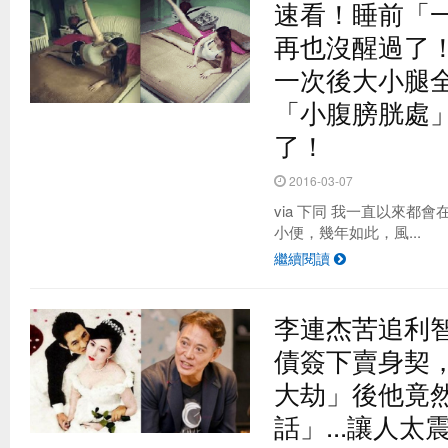
速看！睡前「
再也沒醒過了
一次後大小腿
「小腹膀胱處」
了！
2016-03-07
via 下同 我一直以來都
小便，幾年如此，風...
繼續閱讀
李連杰苦追利
債簽下賣身契
大劫」後他竟
話」...讓人太