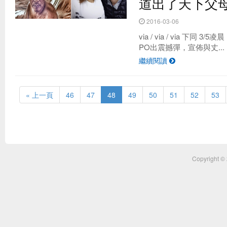
道出了天下父
2016-03-06
via / via / via 下同 
PO出震撼彈，宣佈與丈...
繼續閱讀
« 上一頁
46
47
48
49
50
51
52
53
Copyright ©